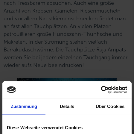
nach Fressbarem absuchen. Auch eine große
Anzahl von Krebsen, Garnelen, Riesenmuscheln
und vor allem Nacktkiemenschnecken findet man
an fast allen Tauchplätzen. An vielen Plätzen
patrouillieren große Hundszahn-Thunfische und
Makrelen. In der Strömung stehen vielfach
Barrakudaschwärme. Die Tauchplätze Raja Ampats
werden Sie bei jedem einzelnen Tauchgang immer
wieder aufs Neue beeindrucken!
Zustimmung
Details
Über Cookies
Diese Webseite verwendet Cookies