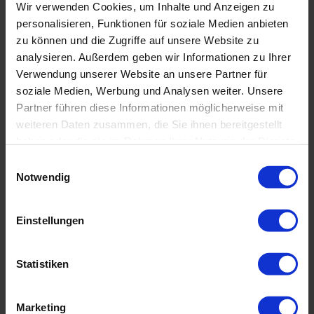
Wir verwenden Cookies, um Inhalte und Anzeigen zu
personalisieren, Funktionen für soziale Medien anbieten
Seit Februar 2013 ist Raja Ampat ein offiziell
zu können und die Zugriffe auf unsere Website zu
anerkanntes Hai- und Mantaschutzgebiet, das erste
analysieren. Außerdem geben wir Informationen zu Ihrer
Verwendung unserer Website an unsere Partner für
seiner Art in Indonesien und im gesamten Gebiet
soziale Medien, Werbung und Analysen weiter. Unsere
des "Coral Triangle". Viele der besten Tauchplätze
Partner führen diese Informationen möglicherweise mit
können nur mit Safarischiffen erreicht werden,
weiteren Daten zusammen, die Sie ihnen bereitgestellt
auch deshalb sind die Riffe in Raja Ampat bis heute
haben oder die sie im Rahmen Ihrer Nutzung der Dienste
weitgehend unberührt und bieten immer wieder
gesammelt haben. Sie geben Einwilligung zu unseren
E
neue faszinierende Entdeckungen. Ohne Zweifel
Cookies, wenn Sie unsere Webseite weiterhin nutzen.
Notwendig
i
gehört Raja Ampat zu den Tauchregionen, die jeder
n
passionierte Taucher wenigstens einmal im Leben
w
Einstellungen
gesehen haben sollte.
i
l
l
Statistiken
i
g
Marketing
u