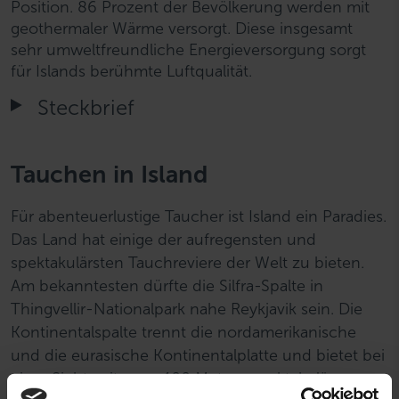
Position. 86 Prozent der Bevölkerung werden mit
geothermaler Wärme versorgt. Diese insgesamt
sehr umweltfreundliche Energieversorgung sorgt
für Islands berühmte Luftqualität.
Steckbrief
Tauchen in Island
Für abenteuerlustige Taucher ist Island ein Paradies.
Das Land hat einige der aufregensten und
spektakulärsten Tauchreviere der Welt zu bieten.
Am bekanntesten dürfte die Silfra-Spalte in
Thingvellir-Nationalpark nahe Reykjavik sein. Die
Kontinentalspalte trennt die nordamerikanische
und die eurasische Kontinentalplatte und bietet bei
einer Sichtweite von 100 Metern spektakuläre