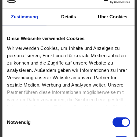
Tauchgänge, die eher dem Fliegen als dem
Tauchen gleichen.
Zustimmung
Details
Über Cookies
Eine weitere Besonderheit in Island sind heiße
Quellen unter Wasser. Im Jahr 2009 wurden auf
der Halbinsel Reykjanes im See Kleifarvatn heiße
Diese Webseite verwendet Cookies
Quellen am Seegrund entdeckt. Dort tritt aus
Wir verwenden Cookies, um Inhalte und Anzeigen zu
mehreren kleinen Kratern heißes, mineralienreiches
personalisieren, Funktionen für soziale Medien anbieten
Wasser aus, und über den Quellen entstehen graue
zu können und die Zugriffe auf unsere Website zu
"Dampffahnen". Auch Ablagerungen von
analysieren. Außerdem geben wir Informationen zu Ihrer
Schwefelverbindungen sind rund um die Quellen
Verwendung unserer Website an unsere Partner für
soziale Medien, Werbung und Analysen weiter. Unsere
zu finden.
Partner führen diese Informationen möglicherweise mit
weiteren Daten zusammen, die Sie ihnen bereitgestellt
haben oder die sie im Rahmen Ihrer Nutzung der Dienste
gesammelt haben. Sie geben Einwilligung zu unseren
E
Cookies, wenn Sie unsere Webseite weiterhin nutzen.
Notwendig
i
n