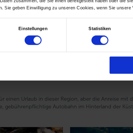
 Daten zusammen, die Sie ihnen bereitgestellt haben oder die s
. Sie geben Einwilligung zu unseren Cookies, wenn Sie unsere 
Einstellungen
Statistiken
für einen Urlaub in dieser Region, aber die Anreise mit
e, gebührenpflichtige Autobahn im Hinterland der Küst