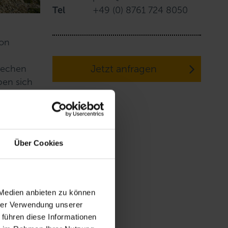
Tel
+49 (0) 8761 724 8050
ion
Jetzt anfragen
prechen
ben sich
de sind
reichen
Über Cookies
mlich
r
- einen
 Medien anbieten zu können
hrer Verwendung unserer
 führen diese Informationen
r tolle