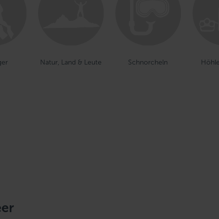
ger
Natur, Land & Leute
Schnorcheln
Höhl
eer