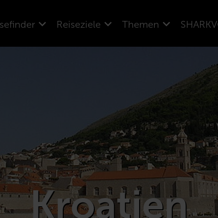
sefinder
Reiseziele
Themen
SHARKV
Kroatien