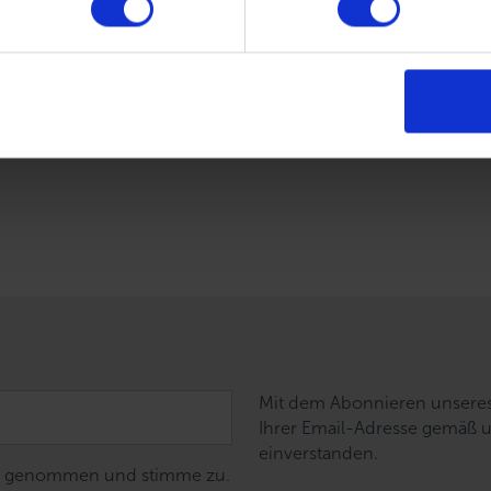
ese Daten von uns entsprechend unserer Datenschutzerklärun
 bleiben und den Newsletter beziehen. (Keine Sorge, wir hüte
ieder ganz leicht abmelden.)
Mit dem Abonnieren unseres 
Ihrer Email-Adresse gemäß 
einverstanden.
nis genommen und stimme zu.