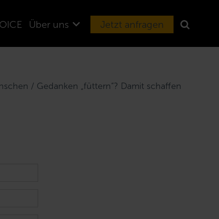
OICE
Über uns
Jetzt anfragen
ünschen / Gedanken „füttern“? Damit schaffen