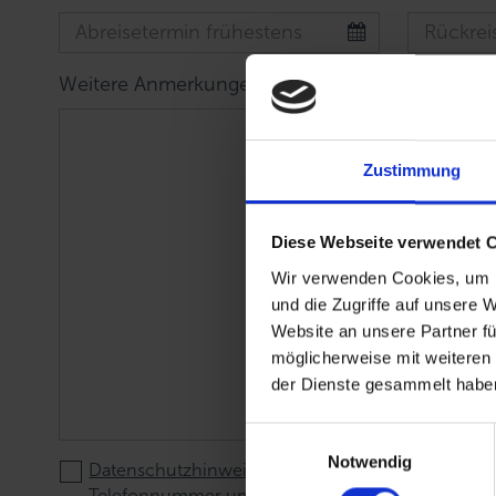
Weitere Anmerkungen, Wünsche und Anzahl P
Zustimmung
Diese Webseite verwendet 
Wir verwenden Cookies, um I
und die Zugriffe auf unsere 
Website an unsere Partner fü
möglicherweise mit weiteren
der Dienste gesammelt haben
E
Notwendig
i
Datenschutzhinweis
: Für die Kontaktaufnahme un
n
Telefonnummer und E-Mail-Adresse.