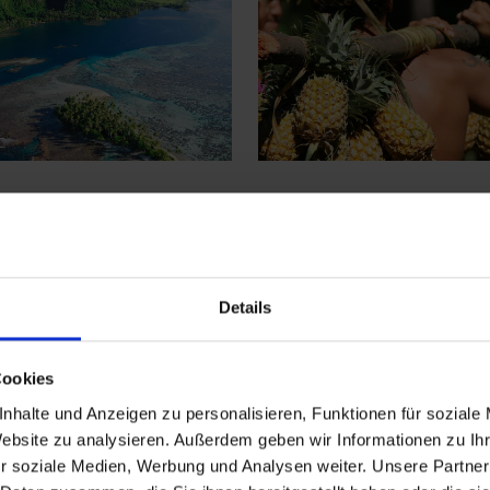
ßen Pazifischen Ozean und dank des Flughafens Tahiti F
e administratives Zentrum mit der Hauptstadt
Papeete
, 
Details
 und Markt. Unter dem 2000m hohen Gebirgsmassiv Oroh
hiedlichen Landschaften.
Cookies
nhalte und Anzeigen zu personalisieren, Funktionen für soziale
Website zu analysieren. Außerdem geben wir Informationen zu I
r soziale Medien, Werbung und Analysen weiter. Unsere Partner