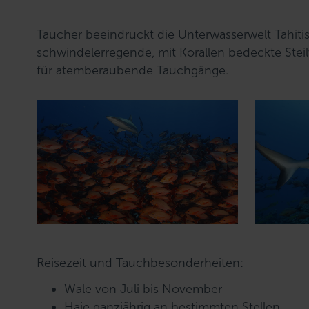
w
a
Taucher beeindruckt die Unterwasserwelt Tahiti
h
schwindelerregende, mit Korallen bedeckte Ste
l
für atemberaubende Tauchgänge.
Reisezeit und Tauchbesonderheiten:
Wale von Juli bis November
Haie ganzjährig an bestimmten Stellen