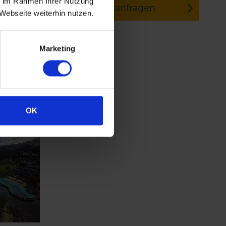
ie im Rahmen Ihrer Nutzung
Jetzt anfragen
Webseite weiterhin nutzen.
Marketing
en
n
OK