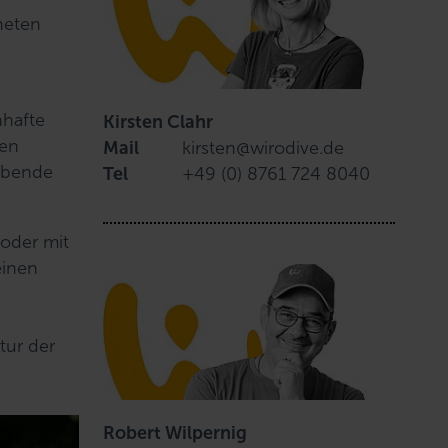
neten
nhafte
Kirsten Clahr
hen
Mail
kirsten@wirodive.de
lebende
Tel
+49 (0) 8761 724 8040
 oder mit
einen
tur der
Robert Wilpernig