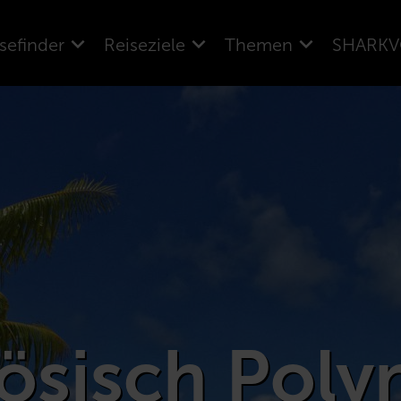
sefinder
Reiseziele
Themen
SHARKV
ösisch Poly