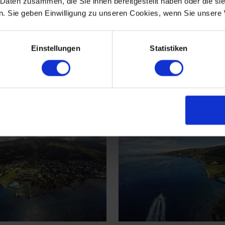
 Daten zusammen, die Sie ihnen bereitgestellt haben oder die s
. Sie geben Einwilligung zu unseren Cookies, wenn Sie unsere 
Einstellungen
Statistiken
baren tiefen Tälern durchzogen und durch den schmal
rbunden. Der Berg bietet dem Besucher eine Vielfalt a
n, weite basaltfarbige Strände und steinige Klippen.