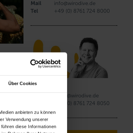
Mail
info@wirodive.de
Tel
+49 (0) 8761 724 8000
aa'a auch
und das
Über Cookies
Peter Schulze
ena ist
Mail
peter@wirodive.de
Tel
+49 (0) 8761 724 8050
 Medien anbieten zu können
hrer Verwendung unserer
 führen diese Informationen