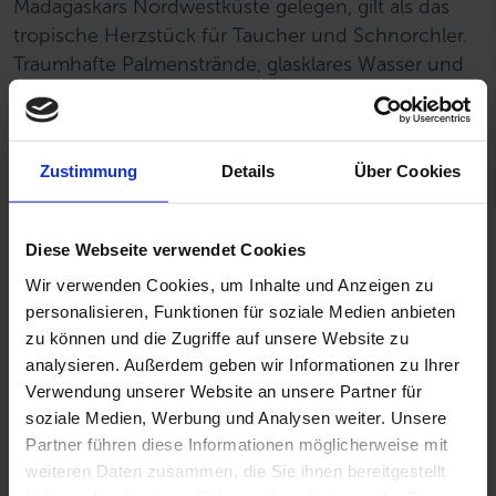
Madagaskars Nordwestküste gelegen, gilt als das
tropische Herzstück für Taucher und Schnorchler.
Traumhafte Palmenstrände, glasklares Wasser und
der betörende Duft der Ylang-Ylang-Blüten sorgen
für echtes Südsee-Flair. In den richtigen
Jahreszeiten können Sie sogar majestätische
Zustimmung
Details
Über Cookies
Buckelwale und beeindruckende Walhaie
beobachten – ein Erlebnis, das in Erinnerung
bleibt.
Diese Webseite verwendet Cookies
Neben entspannten Stunden an abgelegenen
Wir verwenden Cookies, um Inhalte und Anzeigen zu
personalisieren, Funktionen für soziale Medien anbieten
Stränden locken Ausflüge ins Inselinnere, zum
zu können und die Zugriffe auf unsere Website zu
Beispiel in den Lokobe-Nationalpark mit seiner
analysieren. Außerdem geben wir Informationen zu Ihrer
dichten, grünen Vegetation. Die artenreiche
Verwendung unserer Website an unsere Partner für
Unterwasserwelt an intakten Korallenriffen macht
soziale Medien, Werbung und Analysen weiter. Unsere
jeden Tauchgang zu einem farbenfrohen
Partner führen diese Informationen möglicherweise mit
Naturerlebnis.
weiteren Daten zusammen, die Sie ihnen bereitgestellt