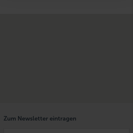
h
l
Zum Newsletter eintragen