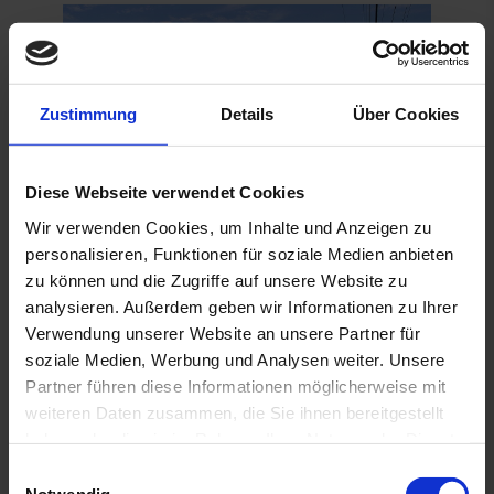
Zustimmung
Details
Über Cookies
Diese Webseite verwendet Cookies
Wir verwenden Cookies, um Inhalte und Anzeigen zu
personalisieren, Funktionen für soziale Medien anbieten
Im Landesinneren finden Sie, im Gegensatz zu
zu können und die Zugriffe auf unsere Website zu
vielen anderen Ländern Südostasiens, keine
analysieren. Außerdem geben wir Informationen zu Ihrer
prächtigen Bauten aus der Hoch-Zeit des
Verwendung unserer Website an unsere Partner für
Buddhismus und Hinduismus, dafür aber alte
soziale Medien, Werbung und Analysen weiter. Unsere
Partner führen diese Informationen möglicherweise mit
spanische Kirchen und noch viel ältere
weiteren Daten zusammen, die Sie ihnen bereitgestellt
Reisterrassen. Weltbekannt und Anziehungspunkt
haben oder die sie im Rahmen Ihrer Nutzung der Dienste
für viele Touristen sind die Reisterrassen von
gesammelt haben. Sie geben Einwilligung zu unseren
E
Banaue. Sie gelten mit einem Alter von über 2.000
Cookies, wenn Sie unsere Webseite weiterhin nutzen.