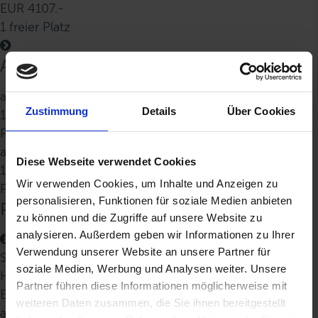
EUR 4107.-
1 freier Platz
Abfahrt/Ankunft
ab:
Zustimmung
Details
Über Cookies
12 Jun 2027
Puerto Princesa
an:
Diese Webseite verwendet Cookies
18 Jun 2027
Wir verwenden Cookies, um Inhalte und Anzeigen zu
Puerto Princesa
personalisieren, Funktionen für soziale Medien anbieten
Preise & Verfügbarkeit
zu können und die Zugriffe auf unsere Website zu
analysieren. Außerdem geben wir Informationen zu Ihrer
Verwendung unserer Website an unsere Partner für
Stateroom Double - A1
soziale Medien, Werbung und Analysen weiter. Unsere
Hauptdeck
Partner führen diese Informationen möglicherweise mit
EUR 3446.-
weiteren Daten zusammen, die Sie ihnen bereitgestellt
ausgebucht