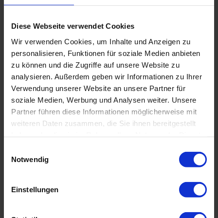
ein Tauchplatz mit teils wilden Strömungen, der
für Adrenalin sorgt. Für das leibliche Wohl
während der Tagestouren sorgt das Küchenteam
Diese Webseite verwendet Cookies
des resorteigenen Restaurants Toko’s.
Wir verwenden Cookies, um Inhalte und Anzeigen zu
personalisieren, Funktionen für soziale Medien anbieten
zu können und die Zugriffe auf unsere Website zu
Bitte akzeptieren Sie
Marketing-Cookies
um das Video zu
analysieren. Außerdem geben wir Informationen zu Ihrer
sehen.
Verwendung unserer Website an unsere Partner für
soziale Medien, Werbung und Analysen weiter. Unsere
Partner führen diese Informationen möglicherweise mit
weiteren Daten zusammen, die Sie ihnen bereitgestellt
haben oder die sie im Rahmen Ihrer Nutzung der Dienste
gesammelt haben. Sie geben Einwilligung zu unseren
E
Cookies, wenn Sie unsere Webseite weiterhin nutzen.
Notwendig
i
n
w
Ein besonderes Highlight im Tauchprogramm ist
Einstellungen
i
das Fluoro-Nachttauchen: Unter speziellem
l
Schwarzlicht leuchten viele Meereslebewesen in