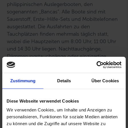
philippinischen Auslegerbooten, den
sogenannten „Bancas“. Alle Boote sind mit
Sauerstoff, Erste-Hilfe-Sets und Mobiltelefonen
ausgestattet. Die Ausfahrten zu den
Tauchplätzen finden mehrmals täglich statt,
wobei die Hauptzeiten um 8:00 Uhr, 11:00 Uhr
und 14:30 Uhr liegen. Nachttauchgänge,
Dämmerungstauchgänge oder einzigartige
Blackwater-Tauchgänge können auf Wunsch
ebenfalls arrangiert werden.
Zustimmung
Details
Über Cookies
Diese Webseite verwendet Cookies
Wir verwenden Cookies, um Inhalte und Anzeigen zu
personalisieren, Funktionen für soziale Medien anbieten
zu können und die Zugriffe auf unsere Website zu