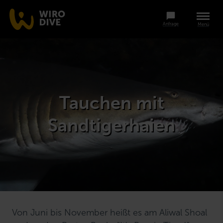
Anfrage
Menü
Tauchen mit
Sandtigerhaien
Von Juni bis November heißt es am Aliwal Shoal