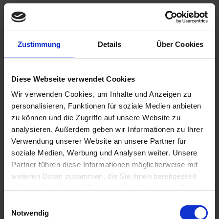
Zustimmung
Details
Über Cookies
Diese Webseite verwendet Cookies
Wir verwenden Cookies, um Inhalte und Anzeigen zu
personalisieren, Funktionen für soziale Medien anbieten
zu können und die Zugriffe auf unsere Website zu
analysieren. Außerdem geben wir Informationen zu Ihrer
Verwendung unserer Website an unsere Partner für
soziale Medien, Werbung und Analysen weiter. Unsere
Partner führen diese Informationen möglicherweise mit
Datenschutzhinweis
: Für die Kontaktaufnahme
weiteren Daten zusammen, die Sie ihnen bereitgestellt
und die Angebotserstellung benötigen wir Ihre
Daten wie Name, Telefonnummer und E-Mail-
haben oder die sie im Rahmen Ihrer Nutzung der Dienste
Adresse.
gesammelt haben. Sie geben Einwilligung zu unseren
E
Sie erklären sich hiermit einverstanden, dass diese
Cookies, wenn Sie unsere Webseite weiterhin nutzen.
Notwendig
i