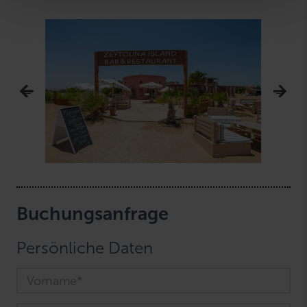
w
a
h
l
Buchungsanfrage
Persönliche Daten