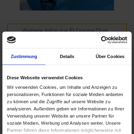
Weitere Infos zur El Gouna Dive
Connection
Zustimmung
Details
Über Cookies
Weitere Aktivitäten
Diese Webseite verwendet Cookies
Als Gast des Sultan Bey Hotels haben Sie auch
Zugang zum Strand des Hotels auf der nahe
Wir verwenden Cookies, um Inhalte und Anzeigen zu
gelegenen Insel Zeytouna. Dieser wird mit den
personalisieren, Funktionen für soziale Medien anbieten
zu können und die Zugriffe auf unsere Website zu
kostenlosen Shuttle-Booten erreicht, die alle 45
analysieren. Außerdem geben wir Informationen zu Ihrer
Minuten zwischen dem Hotel und dem Strand
Verwendung unserer Website an unsere Partner für
verkehren. Der Strand ist mit Liegen,
soziale Medien, Werbung und Analysen weiter. Unsere
Sonnenschirmen und Windschutz ausgestattet.
Partner führen diese Informationen möglicherweise mit
Wellness, Stand-Up Paddle Boats, Windsurfen,