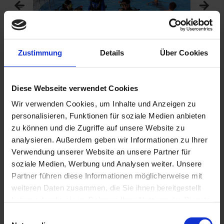
Zustimmung
Details
Über Cookies
Diese Webseite verwendet Cookies
Weitere Infos zur El Gouna Dive
Wir verwenden Cookies, um Inhalte und Anzeigen zu
Connection
personalisieren, Funktionen für soziale Medien anbieten
zu können und die Zugriffe auf unsere Website zu
analysieren. Außerdem geben wir Informationen zu Ihrer
Verwendung unserer Website an unsere Partner für
Weitere Aktivitäten
soziale Medien, Werbung und Analysen weiter. Unsere
Partner führen diese Informationen möglicherweise mit
Von Golf über Tennis bis hin zu Beachvolleyball
weiteren Daten zusammen, die Sie ihnen bereitgestellt
und Fußball können Sie hier jegliche Ballsportart
haben oder die sie im Rahmen Ihrer Nutzung der Dienste
ausprobieren. Gegen Gebühr: Billard, Tretboote,
gesammelt haben. Sie geben Einwilligung zu unseren
E
Kajaks, Wasserski, Jet-Ski. Der 18-Loch-Golfplatz
Cookies, wenn Sie unsere Webseite weiterhin nutzen.