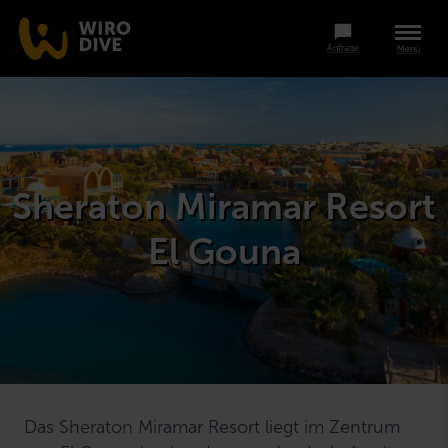
Anfrage
Menü
Sheraton Miramar Resort
El Gouna
Das Sheraton Miramar Resort liegt im Zentrum