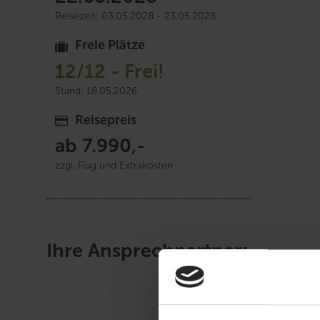
Reisezeit: 03.05.2028 - 23.05.2028
Freie Plätze
12/12 - Frei!
Stand: 18.05.2026
Reisepreis
ab
7.990,-
zzgl. Flug und Extrakosten
Ihre Ansprechpartner: