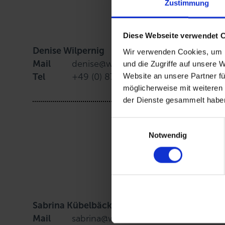
Zustimmung
Diese Webseite verwendet 
Denise Wilpernig
Wir verwenden Cookies, um I
Mail
denise@wirodive.de
und die Zugriffe auf unsere 
Tel
+49 (0) 8761 724 8021
Website an unsere Partner fü
möglicherweise mit weiteren
der Dienste gesammelt haben
E
Notwendig
i
n
w
i
l
l
Sabrina Kübelbäck
i
Mail
sabrina@wirodive.de
g