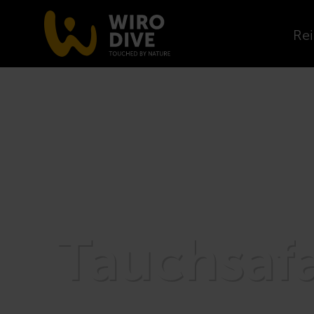
Rei
Tauchsafa