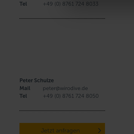
Tel
+49 (0) 8761 724 8033
u
n
g
s
a
u
s
w
a
h
l
Peter Schulze
Mail
peter@wirodive.de
Tel
+49 (0) 8761 724 8050
Jetzt anfragen