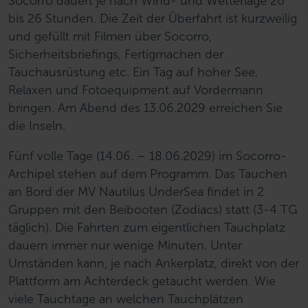
Socorro dauert je nach Wind- und Wetterlage 20
h
bis 26 Stunden. Die Zeit der Überfahrt ist kurzweilig
l
und gefüllt mit Filmen über Socorro,
Sicherheitsbriefings, Fertigmachen der
Tauchausrüstung etc. Ein Tag auf hoher See,
Relaxen und Fotoequipment auf Vordermann
bringen. Am Abend des 13.06.2029 erreichen Sie
die Inseln.
Fünf volle Tage (14.06. – 18.06.2029) im Socorro-
Archipel stehen auf dem Programm. Das Tauchen
an Bord der MV Nautilus UnderSea findet in 2
Gruppen mit den Beibooten (Zodiacs) statt (3-4 TG
täglich). Die Fahrten zum eigentlichen Tauchplatz
dauern immer nur wenige Minuten. Unter
Umständen kann, je nach Ankerplatz, direkt von der
Plattform am Achterdeck getaucht werden. Wie
viele Tauchtage an welchen Tauchplätzen