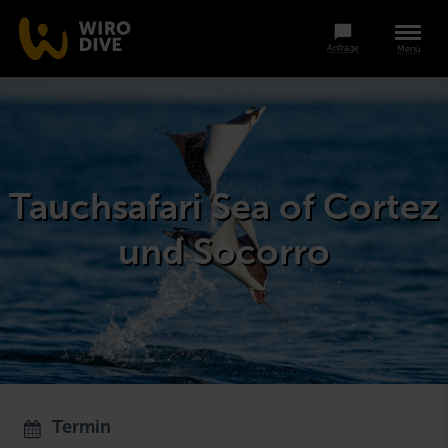
Anfrage
Menü
Tauchsafari Sea of Cortez
und Socorro
Termin