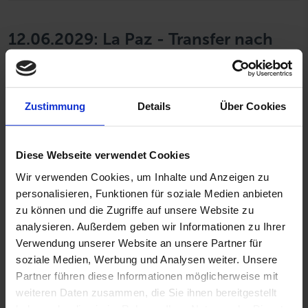
12.06.2029: La Paz - Transfer nach
Cabo San Lucas, Boarding Nautilus
UnderSea
Zustimmung
Details
Über Cookies
In den Morgenstunden erreichen Sie La Paz. Nach
dem Frühstück verlassen Sie die Nautilus Gallant
Lady und werden nach Cabo San Lucas gebracht.
Diese Webseite verwendet Cookies
Finden Sie sich bitte bis spätestens 19 Uhr bei der
Wir verwenden Cookies, um Inhalte und Anzeigen zu
Tauchbasis der See Creatures zum Check-In ein.
personalisieren, Funktionen für soziale Medien anbieten
Sollten Sie deutlich früher dort sein, können Sie Ihr
zu können und die Zugriffe auf unsere Website zu
Gepäck hier lagern. Die Basis (nur 2 Blocks von der
analysieren. Außerdem geben wir Informationen zu Ihrer
Marina entfernt) öffnet morgens um 9:30 Uhr.
Verwendung unserer Website an unsere Partner für
Wenn Sie es wünschen, organisieren die Mitarbeiter
soziale Medien, Werbung und Analysen weiter. Unsere
einen Ausflug für Sie oder helfen Ihnen bei Ihrer
Partner führen diese Informationen möglicherweise mit
Tagesplanung, bis Sie an Bord gehen. Gegen 19:30
weiteren Daten zusammen, die Sie ihnen bereitgestellt