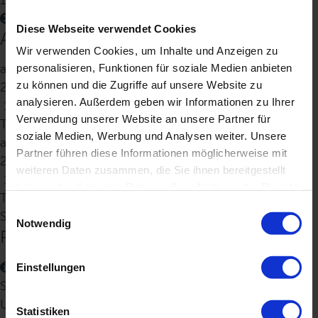
Diese Webseite verwendet Cookies
Abfahrt/Ankunft
Wir verwenden Cookies, um Inhalte und Anzeigen zu
ab:
personalisieren, Funktionen für soziale Medien anbieten
zu können und die Zugriffe auf unsere Website zu
20 Okt 2026
analysieren. Außerdem geben wir Informationen zu Ihrer
19:00
Verwendung unserer Website an unsere Partner für
Thap Lamu
soziale Medien, Werbung und Analysen weiter. Unsere
an:
Partner führen diese Informationen möglicherweise mit
26 Okt 2026
weiteren Daten zusammen, die Sie ihnen bereitgestellt
10:00
haben oder die sie im Rahmen Ihrer Nutzung der Dienste
Thap Lamu
gesammelt haben. Sie geben Einwilligung zu unseren
E
Special 20% OFF
Cookies, wenn Sie unsere Webseite weiterhin nutzen.
Notwendig
i
Preise & Verfügbarkeit
n
w
Einstellungen
i
Standard Twin/Double
l
Unterdeck
l
Statistiken