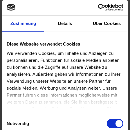
In Josie’s Cottage stehen 3 kleine Apartments
mit Schlafraum, Küchenzeile und Bad zur
Verfügung. Der Schlafraum ist mit Klimaanlage
Zustimmung
Details
Über Cookies
ausgestattet. Jedes Apartment hat Balkon bzw.
Terrasse. Auch die Terrasse von Josie‘s
Privathaus kann nach Absprache genutzt
Diese Webseite verwendet Cookies
werden.
Wir verwenden Cookies, um Inhalte und Anzeigen zu
PS: Lassen Sie sich Josie's Kochkünste nicht
personalisieren, Funktionen für soziale Medien anbieten
zu können und die Zugriffe auf unsere Website zu
entgehen! Die Hauptingredienzien sind
analysieren. Außerdem geben wir Informationen zu Ihrer
landestypisch mit einem kräftigen Schuss Liebe
Verwendung unserer Website an unsere Partner für
& Freude an der Sache. Fragen Sie Josie einfach
soziale Medien, Werbung und Analysen weiter. Unsere
vor Ort, wann Sie ein Diner für Sie zubereitet
Partner führen diese Informationen möglicherweise mit
(zahlbar vor Ort).
weiteren Daten zusammen, die Sie ihnen bereitgestellt
haben oder die sie im Rahmen Ihrer Nutzung der Dienste
gesammelt haben. Sie geben Einwilligung zu unseren
E
Cookies, wenn Sie unsere Webseite weiterhin nutzen.
Notwendig
i