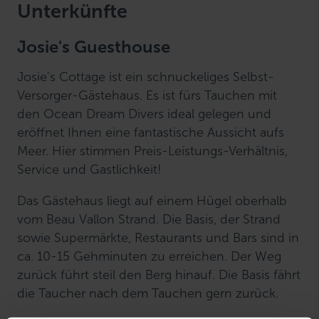
Unterkünfte
Josie's Guesthouse
Josie's Cottage ist ein schnuckeliges Selbst-
Versorger-Gästehaus. Es ist fürs Tauchen mit
den Ocean Dream Divers ideal gelegen und
eröffnet Ihnen eine fantastische Aussicht aufs
Meer. Hier stimmen Preis-Leistungs-Verhältnis,
Service und Gastlichkeit!
Das Gästehaus liegt auf einem Hügel oberhalb
vom Beau Vallon Strand. Die Basis, der Strand
sowie Supermärkte, Restaurants und Bars sind in
ca. 10-15 Gehminuten zu erreichen. Der Weg
zurück führt steil den Berg hinauf. Die Basis fährt
die Taucher nach dem Tauchen gern zurück.