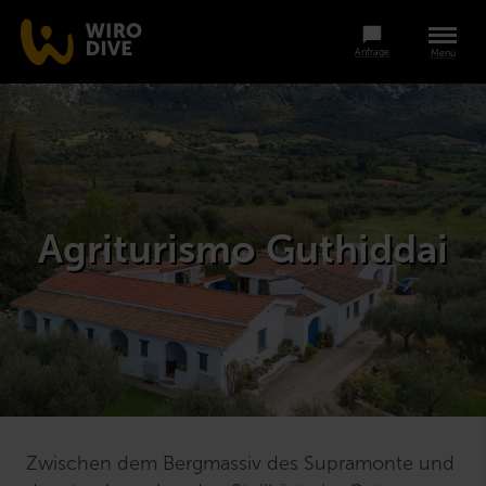
Anfrage
Menü
Agriturismo Guthiddai
Zwischen dem Bergmassiv des Supramonte und