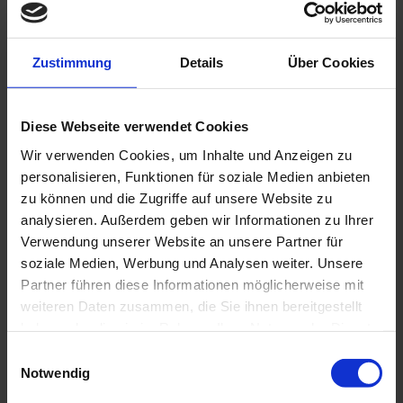
es in einer Tropfsteinhöhle mit bizarren
Formationen.
Zustimmung
Details
Über Cookies
Diese Webseite verwendet Cookies
Wir verwenden Cookies, um Inhalte und Anzeigen zu
personalisieren, Funktionen für soziale Medien anbieten
zu können und die Zugriffe auf unsere Website zu
analysieren. Außerdem geben wir Informationen zu Ihrer
Verwendung unserer Website an unsere Partner für
soziale Medien, Werbung und Analysen weiter. Unsere
Partner führen diese Informationen möglicherweise mit
weiteren Daten zusammen, die Sie ihnen bereitgestellt
Wen es ans Meer zieht, der kann im Küstenort
haben oder die sie im Rahmen Ihrer Nutzung der Dienste
Cala Gonone entlang der Strandpromenade
gesammelt haben. Sie geben Einwilligung zu unseren
E
durch Geschäfte schlendern und in diversen
Cookies, wenn Sie unsere Webseite weiterhin nutzen.
Notwendig
i
Eisdielen leckeres italienisches Eis probieren.
n