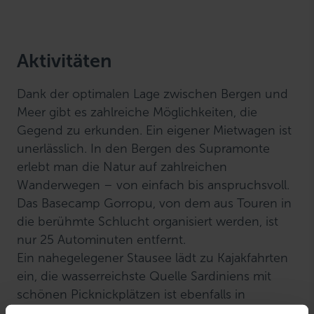
Aktivitäten
Dank der optimalen Lage zwischen Bergen und
Meer gibt es zahlreiche Möglichkeiten, die
Gegend zu erkunden. Ein eigener Mietwagen ist
unerlässlich. In den Bergen des Supramonte
erlebt man die Natur auf zahlreichen
Wanderwegen – von einfach bis anspruchsvoll.
Das Basecamp Gorropu, von dem aus Touren in
die berühmte Schlucht organisiert werden, ist
nur 25 Autominuten entfernt.
Ein nahegelegener Stausee lädt zu Kajakfahrten
ein, die wasserreichste Quelle Sardiniens mit
schönen Picknickplätzen ist ebenfalls in
wenigen Minuten erreichbar, und mystisch wird