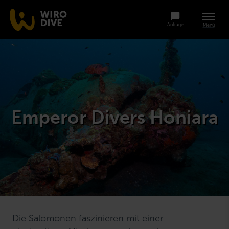
Anfrage
Menü
Emperor Divers Honiara
Die
Salomonen
faszinieren mit einer