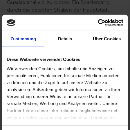
Guadalcanal viel zu bieten. Ein Spaziergang
durch die belebten Straßen der Hauptstadt
vermittelt einen authentischen Eindruck vom
Leben auf den Salomonen. Besonders
lohnenswert ist ein Besuch des
Zustimmung
Details
Über Cookies
Nationalmuseums von Honiara, das spannende
Einblicke in die Geschichte, Kultur und Kunst
des Inselstaats gibt. Geschichtsinteressierte
Diese Webseite verwendet Cookies
sollten sich zudem die Gedenkstätten und
Wir verwenden Cookies, um Inhalte und Anzeigen zu
Kriegsschauplätze des Zweiten Weltkriegs nicht
personalisieren, Funktionen für soziale Medien anbieten
entgehen lassen – darunter der American War
zu können und die Zugriffe auf unsere Website zu
Memorial und der Bloody Ridge Memorial Park,
analysieren. Außerdem geben wir Informationen zu Ihrer
die an die berühmte Schlacht um Guadalcanal
Verwendung unserer Website an unsere Partner für
erinnern.
soziale Medien, Werbung und Analysen weiter. Unsere
Partner führen diese Informationen möglicherweise mit
weiteren Daten zusammen, die Sie ihnen bereitgestellt
Bitte akzeptieren Sie
Marketing-Cookies
um das Video zu
haben oder die sie im Rahmen Ihrer Nutzung der Dienste
sehen.