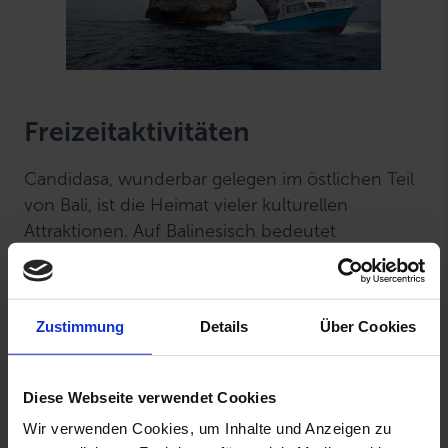
Freizeitaktivitäten
Candidasa, wunderbar gelegen im östlichen Teil
von Bali, ist die Heimat vieler kulturellen
Attraktionen. Auf Balinesisch bedeutet
Candidasa "Zehn Tempel". Die Geschichte
erzählt, dass die Tempel im 12. Jahrhundert von
König Sri Aji Jajapangus Arkajalancana erbaut
Zustimmung
Details
Über Cookies
wurden. Die Stadt ist zeitlos, ihre altertümliche
Kultur und Tradition bis heute fast unverändert.
Sie ist ein idealer Ausgangspunkt für
Diese Webseite verwendet Cookies
Erkundungsausflüge in den wenig touristischen
Wir verwenden Cookies, um Inhalte und Anzeigen zu
und dennoch spektakulären Osten der Insel