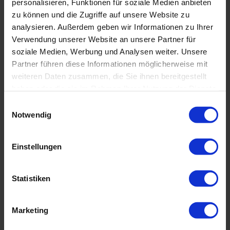
personalisieren, Funktionen für soziale Medien anbieten
oder zum heiligen Berg Agung. Überall werden
zu können und die Zugriffe auf unsere Website zu
Sie der Magie dieser Insel begegnen; üppige
analysieren. Außerdem geben wir Informationen zu Ihrer
grüne Reisterrassen an steilen Hängen,
Verwendung unserer Website an unsere Partner für
traditionelle Dörfer mit uraltem Brauchtum oder
soziale Medien, Werbung und Analysen weiter. Unsere
farbenprächtige rituelle Zeremonien und
Partner führen diese Informationen möglicherweise mit
Tempelfeste. Und dazu ein glasklares Meer das
weiteren Daten zusammen, die Sie ihnen bereitgestellt
reich ist an Korallen und Meerestieren.
haben oder die sie im Rahmen Ihrer Nutzung der Dienste
gesammelt haben. Sie geben Einwilligung zu unseren
E
Das Resort bietet Erkundungstouren an und
Cookies, wenn Sie unsere Webseite weiterhin nutzen.
Notwendig
i
informiert regelmäßig über Tempelfeste und
n
Zeremonien an denen Sie teilnehmen können.
w
Einstellungen
i
l
l
Statistiken
i
g
Marketing
u
n