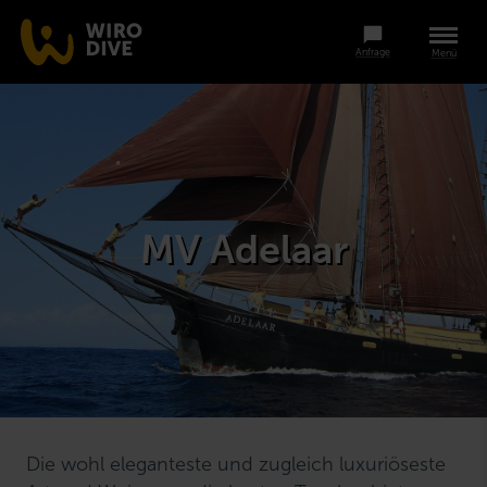
Anfrage
Menü
MV Adelaar
Die wohl eleganteste und zugleich luxuriöseste