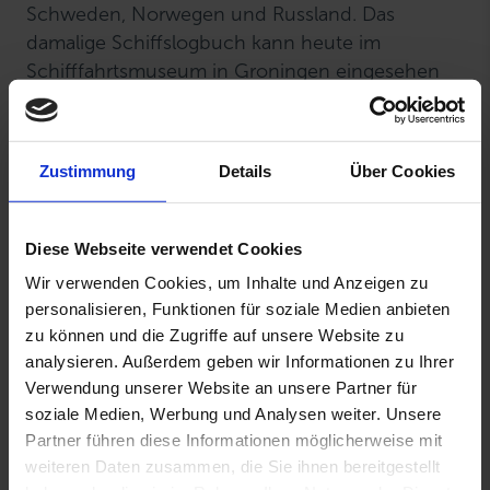
Schweden, Norwegen und Russland. Das
damalige Schiffslogbuch kann heute im
Schifffahrtsmuseum in Groningen eingesehen
werden.
Im 2. Weltkrieg war sie von den Deutschen zum
Zustimmung
Details
Über Cookies
Transport von Rüstungsgütern requiriert worden
und in „Heimatland“ unbenannt. Nach dem
Krieg befuhr der deutsche Kapitän Thimian mit
Diese Webseite verwendet Cookies
ihr als Cargoschiff die Baltische See. Die Masten
Wir verwenden Cookies, um Inhalte und Anzeigen zu
wurden entfernt und Schiffsdieselmotoren
personalisieren, Funktionen für soziale Medien anbieten
eingebaut.
zu können und die Zugriffe auf unsere Website zu
analysieren. Außerdem geben wir Informationen zu Ihrer
Verwendung unserer Website an unsere Partner für
Im Jahr 1981 haben die heutigen Besitzer es
soziale Medien, Werbung und Analysen weiter. Unsere
unter mysteriösen Umständen geschafft, die
Partner führen diese Informationen möglicherweise mit
„Heimatland“ aus Ost-Berlin in den Westen
weiteren Daten zusammen, die Sie ihnen bereitgestellt
Deutschlands zu segeln. Nun endlich „frei“,