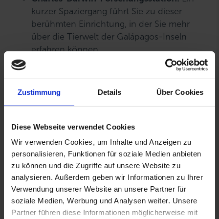
kurzer Spaziergang führt Sie zu dieser
berühmten Einrichtung, in der Sie mehr
über die Tierwelt der Galápagos-Inseln
erfahren können.
Tauch- und Schnorchelausflüge:
Puerto
Ayora ist bekannt für seine Tauchzentren,
und das Hotel hilft Ihnen, die besten
Zustimmung
Details
Über Cookies
Anbieter zu finden.
Bootsausflüge:
Tagesausflüge zu den
umliegenden Inseln ermöglichen
Diese Webseite verwendet Cookies
unvergessliche Begegnungen mit der
Wir verwenden Cookies, um Inhalte und Anzeigen zu
einzigartigen Flora und Fauna.
personalisieren, Funktionen für soziale Medien anbieten
Wanderungen und Naturerkundungen:
zu können und die Zugriffe auf unsere Website zu
Die Insel bietet zahlreiche Pfade durch
analysieren. Außerdem geben wir Informationen zu Ihrer
Mangrovenwälder und vulkanische
Verwendung unserer Website an unsere Partner für
soziale Medien, Werbung und Analysen weiter. Unsere
Landschaften.
Partner führen diese Informationen möglicherweise mit