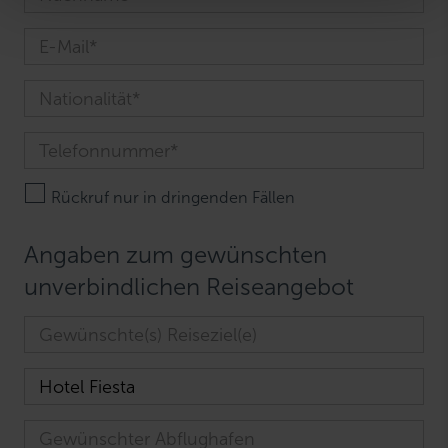
w
a
h
l
Rückruf nur in dringenden Fällen
Angaben zum gewünschten
unverbindlichen Reiseangebot