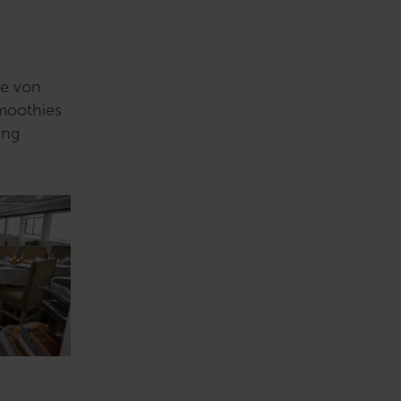
ie von
Smoothies
ung