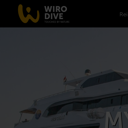
Rei
M