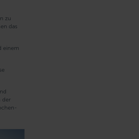
in zu
nen das
d einem
se
und
n der
Wochen-