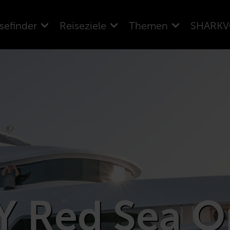
sefinder
Reiseziele
Themen
SHARKV
Y Red Sea O