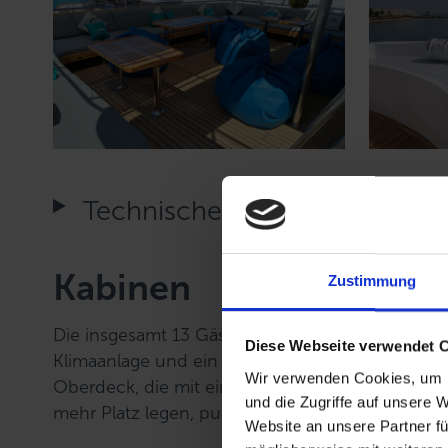
Technische Daten
Kabinen
Zustimmung
Die insgesamt 13 Gästekabinen verfügen jeweils 
Diese Webseite verwendet 
Klimaanlage und ein eigenes Badezimmer. Beso
Wir verwenden Cookies, um I
Oberdeck, die mit einem atemberaubenden Ausbl
und die Zugriffe auf unsere 
mehr Platz legen, punkten. Die weiteren Kabin
Website an unsere Partner fü