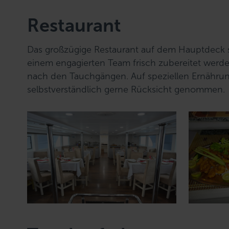
w
a
Restaurant
h
l
Das großzügige Restaurant auf dem Hauptdeck ser
einem engagierten Team frisch zubereitet werd
nach den Tauchgängen. Auf speziellen Ernähr
selbstverständlich gerne Rücksicht genommen.