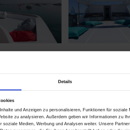
Details
über einen Kühlschrank, eine individuell regulierbare
Cookies
nders hervorzuheben sind die zwei geräumigen Suiten
nhalte und Anzeigen zu personalisieren, Funktionen für soziale
ick und zusätzlichem Raum für Paare oder Gäste, die
Website zu analysieren. Außerdem geben wir Informationen zu I
en befinden sich auf dem Hauptdeck und im Unterdeck
r soziale Medien, Werbung und Analysen weiter. Unsere Partner