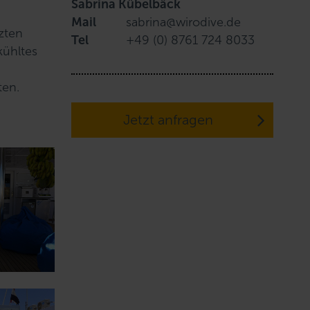
Sabrina Kübelbäck
Mail
sabrina@wirodive.de
zten
Tel
+49 (0) 8761 724 8033
kühltes
ten.
Jetzt anfragen