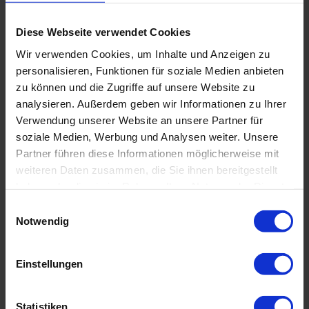
Diese Webseite verwendet Cookies
Wir verwenden Cookies, um Inhalte und Anzeigen zu
personalisieren, Funktionen für soziale Medien anbieten
zu können und die Zugriffe auf unsere Website zu
analysieren. Außerdem geben wir Informationen zu Ihrer
Verwendung unserer Website an unsere Partner für
soziale Medien, Werbung und Analysen weiter. Unsere
Datenschutzhinweis
: Für die Kontaktaufnahme
Partner führen diese Informationen möglicherweise mit
und die Angebotserstellung benötigen wir Ihre
weiteren Daten zusammen, die Sie ihnen bereitgestellt
Daten wie Name, Telefonnummer und E-Mail-
haben oder die sie im Rahmen Ihrer Nutzung der Dienste
Adresse.
gesammelt haben. Sie geben Einwilligung zu unseren
E
Sie erklären sich hiermit einverstanden, dass diese
Cookies, wenn Sie unsere Webseite weiterhin nutzen.
Notwendig
i
Daten von uns entsprechend unserer
n
Datenschutzerklärung verwendet und gespeichert
w
werden.
Einstellungen
i
l
Ja
, ich möchte weiterhin mit Wirodive in Kontakt
bleiben und den Newsletter beziehen. (Keine
l
Statistiken