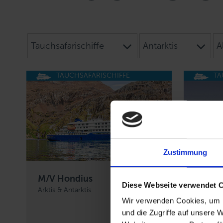
Tauchsafarischiffe
Antarktis
A
TAUCHSAFARISCHIFFE
TA
Zustimmung
M/V Hondius
M/V Or
Diese Webseite verwendet 
Arktis & Antarktis
Arktis-An
Wir verwenden Cookies, um I
und die Zugriffe auf unsere 