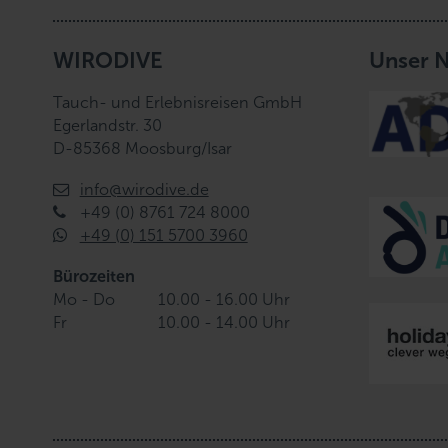
s
w
WIRODIVE
Unser 
a
h
Tauch- und Erlebnisreisen GmbH
l
Egerlandstr. 30
D-85368 Moosburg/Isar
info@wirodive.de
+49 (0) 8761 724 8000
+49 (0) 151 5700 3960
Bürozeiten
Mo - Do
10.00 - 16.00 Uhr
Fr
10.00 - 14.00 Uhr