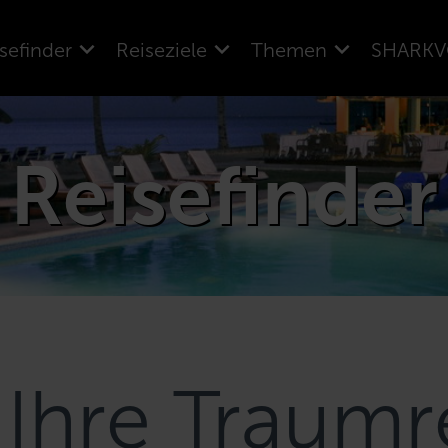
sefinder
Reiseziele
Themen
SHARKV
Reisefinder
 Ihre Traumr