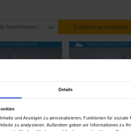
Ergebnisse anzeigen
lle Reisethemen
UCHSAFARISCHIFFE
TAUCHSAFARISCHIFFE
Details
telius
M/V Plancius
Cookies
tarktis
Arktis-Antarktis
nhalte und Anzeigen zu personalisieren, Funktionen für soziale
Website zu analysieren. Außerdem geben wir Informationen zu I