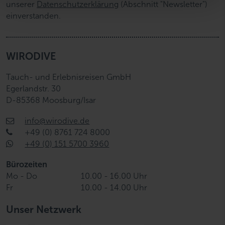
w
unserer
Datenschutzerklärung
(Abschnitt "Newsletter")
a
einverstanden.
h
l
WIRODIVE
Tauch- und Erlebnisreisen GmbH
Egerlandstr. 30
D-85368 Moosburg/Isar
info@wirodive.de
+49 (0) 8761 724 8000
+49 (0) 151 5700 3960
Bürozeiten
Mo - Do
10.00 - 16.00 Uhr
Fr
10.00 - 14.00 Uhr
Unser Netzwerk