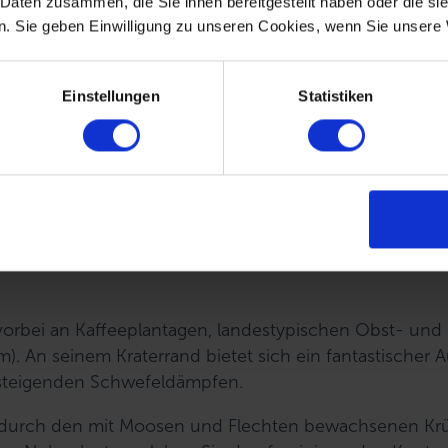
 Daten zusammen, die Sie ihnen bereitgestellt haben oder die s
. Sie geben Einwilligung zu unseren Cookies, wenn Sie unsere 
Einstellungen
Statistiken
vorbei an Kaffeeplantagen, landestypischen Obst- und
 An seinem Kraterrand bietet sich ein fantastischer A
fsteigenden Schwefeldämpfen.
t) durch den mit Moosen und Flechten bewachsenen Kr