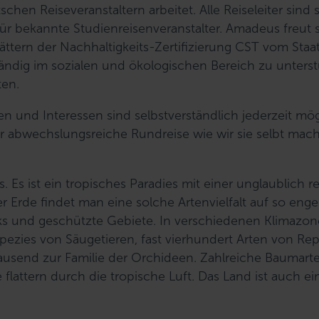
chen Reiseveranstaltern arbeitet. Alle Reiseleiter sind 
für bekannte Studienreisenveranstalter. Amadeus freut 
ttern der Nachhaltigkeits-Zertifizierung CST vom Staa
tändig im sozialen und ökologischen Bereich zu unters
ten.
 und Interessen sind selbstverständlich jederzeit mög
ehr abwechslungsreiche Rundreise wie wir sie selbt mac
 Es ist ein tropisches Paradies mit einer unglaublich r
 Erde findet man eine solche Artenvielfalt auf so en
arks und geschützte Gebiete. In verschiedenen Klimazo
ezies von Säugetieren, fast vierhundert Arten von Rep
ausend zur Familie der Orchideen. Zahlreiche Baumart
lattern durch die tropische Luft. Das Land ist auch ei