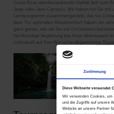
Costa Ricas atemberaubende Vielfalt lädt zum E
Jeep oder über Canopys. Wir haben für Sie mit
Landprogramm zusammengestellt, das Sie Costa R
lässt. Für optimalen Reisekomfort haben wir seh
ganz genau, wie wir Sie vor Ort bestens betreuen
fachkundige Begleitung bei Ihren Abenteuern in
individuell auf Ihre Wünsche abgestimmte Tour
Zustimmung
Diese Webseite verwendet 
Wir verwenden Cookies, um I
und die Zugriffe auf unsere 
Website an unsere Partner fü