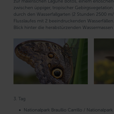
zur malerischen Lagune Botos, einem erloschene
w
zwischen üppiger, tropischer Gebirgsvegetation
a
durch den Wasserfallgarten (2 Stunden 2500 m/l
h
Flusslaufes mit 2 beeindruckenden Wasserfällen
l
Blick hinter die herabstürzenden Wassermassen
3. Tag
Nationalpark Braullio Carrillo / Nationalpar