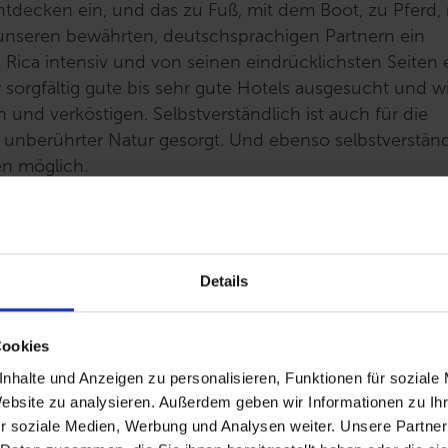
ntdecken ein, und das zu Fuß, mit dem Boot, zu Pferd,
 unseren bewährten, deutschsprachigen Partnern ein
ica intensiv und von seinen eindrücklichsten Seiten 
r sorgfältig gute bis sehr gute Hotels ausgesucht und w
 und verköstigen. Selbstverständlich ist auch für die
 unberührter Natur gesorgt. Und ebenso selbstverständ
en möglich.
Details
Cookies
nhalte und Anzeigen zu personalisieren, Funktionen für soziale
Website zu analysieren. Außerdem geben wir Informationen zu I
r soziale Medien, Werbung und Analysen weiter. Unsere Partner