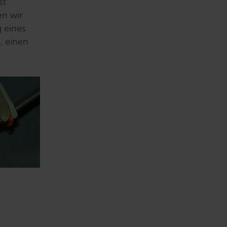
st
en wir
g eines
, einen