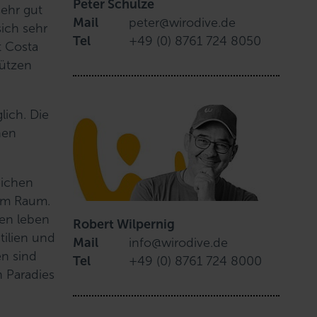
Peter Schulze
sehr gut
Mail
peter@wirodive.de
sich sehr
Tel
+49 (0) 8761 724 8050
t Costa
tützen
lich. Die
hen
eichen
gem Raum.
nen leben
Robert Wilpernig
tilien und
Mail
info@wirodive.de
en sind
Tel
+49 (0) 8761 724 8000
n Paradies