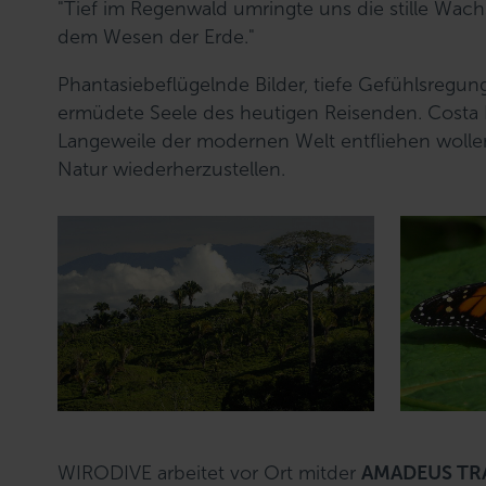
"Tief im Regenwald umringte uns die stille Wac
dem Wesen der Erde."
Phantasiebeflügelnde Bilder, tiefe Gefühlsregun
ermüdete Seele des heutigen Reisenden. Costa 
Langeweile der modernen Welt entfliehen wollen.
Natur wiederherzustellen.
WIRODIVE arbeitet vor Ort mit
der
AMADEUS TR