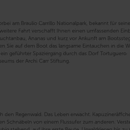
rbei am Braulio Carrillo Nationalpark, bekannt für sein
 weitere Fahrt verschafft Ihnen einen umfassenden Einb
dfruchtanbau, Ananas und kurz vor Ankunft am Bootsste
n Sie auf dem Boot das langsame Eintauchen in die W
ein geführter Spaziergang durch das Dorf Tortuguero
ums der Archi Carr Stiftung.
ch den Regenwald. Das Leben erwacht. Kapuzineräffch
ßen Schnäbeln von einem Flussufer zum anderen. Verst
uhig stehend, auf ihre erste Beute. Urwaldriesen bis zu