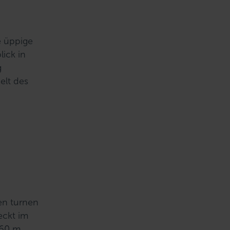
e üppige
lick in
g
elt des
en turnen
eckt im
 60 m