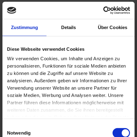
Zustimmung
Details
Über Cookies
Diese Webseite verwendet Cookies
Wir verwenden Cookies, um Inhalte und Anzeigen zu
Datenschutzhinweis
: Für die Kontaktaufnahme
personalisieren, Funktionen für soziale Medien anbieten
und die Angebotserstellung benötigen wir Ihre
zu können und die Zugriffe auf unsere Website zu
Daten wie Name, Telefonnummer und E-Mail-
analysieren. Außerdem geben wir Informationen zu Ihrer
Adresse.
Verwendung unserer Website an unsere Partner für
Sie erklären sich hiermit einverstanden, dass diese
soziale Medien, Werbung und Analysen weiter. Unsere
Daten von uns entsprechend unserer
Partner führen diese Informationen möglicherweise mit
Datenschutzerklärung verwendet und gespeichert
weiteren Daten zusammen, die Sie ihnen bereitgestellt
werden.
haben oder die sie im Rahmen Ihrer Nutzung der Dienste
gesammelt haben. Sie geben Einwilligung zu unseren
E
Ja
, ich möchte weiterhin mit Wirodive in Kontakt
Cookies, wenn Sie unsere Webseite weiterhin nutzen.
Notwendig
i
bleiben und den Newsletter beziehen. (Keine