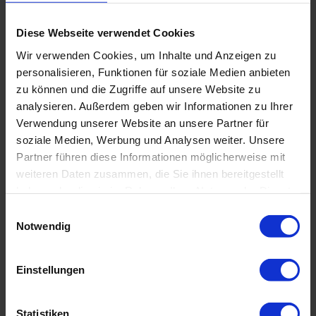
Diese Webseite verwendet Cookies
Wir verwenden Cookies, um Inhalte und Anzeigen zu
personalisieren, Funktionen für soziale Medien anbieten
zu können und die Zugriffe auf unsere Website zu
analysieren. Außerdem geben wir Informationen zu Ihrer
Verwendung unserer Website an unsere Partner für
soziale Medien, Werbung und Analysen weiter. Unsere
Datenschutzhinweis
: Für die Kontaktaufnahme
Partner führen diese Informationen möglicherweise mit
und die Angebotserstellung benötigen wir Ihre
weiteren Daten zusammen, die Sie ihnen bereitgestellt
Daten wie Name, Telefonnummer und E-Mail-
haben oder die sie im Rahmen Ihrer Nutzung der Dienste
Adresse.
gesammelt haben. Sie geben Einwilligung zu unseren
E
Sie erklären sich hiermit einverstanden, dass diese
Cookies, wenn Sie unsere Webseite weiterhin nutzen.
Notwendig
i
Daten von uns entsprechend unserer
n
Datenschutzerklärung verwendet und gespeichert
w
werden.
Einstellungen
i
l
Ja
, ich möchte weiterhin mit Wirodive in Kontakt
bleiben und den Newsletter beziehen. (Keine
l
Statistiken