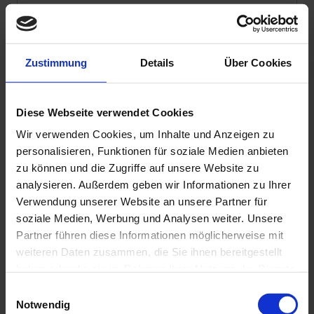
Zustimmung
Details
Über Cookies
Diese Webseite verwendet Cookies
Wir verwenden Cookies, um Inhalte und Anzeigen zu
Datenschutzhinweis
: Für die Kontaktaufnahme
personalisieren, Funktionen für soziale Medien anbieten
und die Angebotserstellung benötigen wir Ihre
zu können und die Zugriffe auf unsere Website zu
Daten wie Name, Telefonnummer und E-Mail-
analysieren. Außerdem geben wir Informationen zu Ihrer
Adresse.
Verwendung unserer Website an unsere Partner für
Sie erklären sich hiermit einverstanden, dass diese
soziale Medien, Werbung und Analysen weiter. Unsere
Daten von uns entsprechend unserer
Partner führen diese Informationen möglicherweise mit
Datenschutzerklärung verwendet und gespeichert
weiteren Daten zusammen, die Sie ihnen bereitgestellt
werden.
haben oder die sie im Rahmen Ihrer Nutzung der Dienste
gesammelt haben. Sie geben Einwilligung zu unseren
E
Ja
, ich möchte weiterhin mit Wirodive in Kontakt
Cookies, wenn Sie unsere Webseite weiterhin nutzen.
Notwendig
i
bleiben und den Newsletter beziehen. (Keine