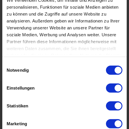
Wir verwenden Cookies, um Inhalte und Anzeigen zu
personalisieren, Funktionen für soziale Medien anbieten
zu können und die Zugriffe auf unsere Website zu
Fish'n Fins
analysieren. Außerdem geben wir Informationen zu Ihrer
Palau
Verwendung unserer Website an unsere Partner für
soziale Medien, Werbung und Analysen weiter. Unsere
Partner führen diese Informationen möglicherweise mit
weiteren Daten zusammen, die Sie ihnen bereitgestellt
haben oder die sie im Rahmen Ihrer Nutzung der Dienste
gesammelt haben. Sie geben Einwilligung zu unseren
E
Cookies, wenn Sie unsere Webseite weiterhin nutzen.
Notwendig
i
n
w
Einstellungen
i
Zum Newsletter eintragen
l
l
Statistiken
i
g
Marketing
Ich habe die Datenschutzerklärung zur Kenntnis
u