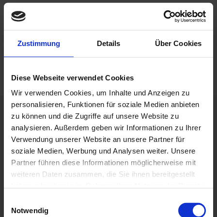
Absenden
Zustimmung
Details
Über Cookies
Diese Webseite verwendet Cookies
Wir verwenden Cookies, um Inhalte und Anzeigen zu
personalisieren, Funktionen für soziale Medien anbieten
zu können und die Zugriffe auf unsere Website zu
Zum Newsletter eintragen
analysieren. Außerdem geben wir Informationen zu Ihrer
Verwendung unserer Website an unsere Partner für
soziale Medien, Werbung und Analysen weiter. Unsere
Partner führen diese Informationen möglicherweise mit
Ich habe die Datenschutzerklärung zur Kenntnis
weiteren Daten zusammen, die Sie ihnen bereitgestellt
genommen und stimme zu.
haben oder die sie im Rahmen Ihrer Nutzung der Dienste
gesammelt haben. Sie geben Einwilligung zu unseren
Eintragen
E
Cookies, wenn Sie unsere Webseite weiterhin nutzen.
Notwendig
i