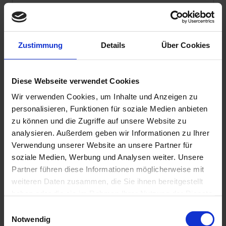
Zustimmung
Details
Über Cookies
Diese Webseite verwendet Cookies
Wir verwenden Cookies, um Inhalte und Anzeigen zu
Datenschutzhinweis
: Für die Kontaktaufnahme
personalisieren, Funktionen für soziale Medien anbieten
und die Angebotserstellung benötigen wir Ihre
zu können und die Zugriffe auf unsere Website zu
Daten wie Name, Telefonnummer und E-Mail-
analysieren. Außerdem geben wir Informationen zu Ihrer
Adresse.
Verwendung unserer Website an unsere Partner für
Sie erklären sich hiermit einverstanden, dass diese
soziale Medien, Werbung und Analysen weiter. Unsere
Daten von uns entsprechend unserer
Partner führen diese Informationen möglicherweise mit
Datenschutzerklärung verwendet und gespeichert
weiteren Daten zusammen, die Sie ihnen bereitgestellt
werden.
haben oder die sie im Rahmen Ihrer Nutzung der Dienste
gesammelt haben. Sie geben Einwilligung zu unseren
E
Ja
, ich möchte weiterhin mit Wirodive in Kontakt
Cookies, wenn Sie unsere Webseite weiterhin nutzen.
Notwendig
i
bleiben und den Newsletter beziehen. (Keine