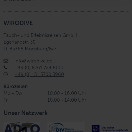
h
l
WIRODIVE
Tauch- und Erlebnisreisen GmbH
Egerlandstr. 30
D-85368 Moosburg/Isar
info@wirodive.de
+49 (0) 8761 724 8000
+49 (0) 151 5700 3960
Bürozeiten
Mo - Do
10.00 - 16.00 Uhr
Fr
10.00 - 14.00 Uhr
Unser Netzwerk