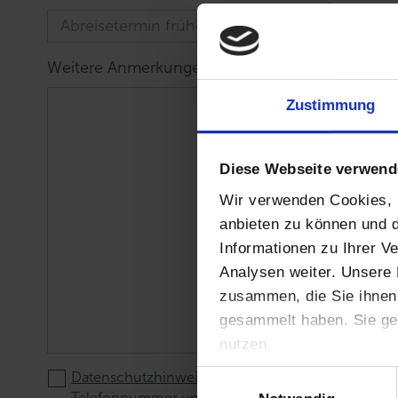
Weitere Anmerkungen, Wünsche und Anzahl P
Zustimmung
Diese Webseite verwend
Wir verwenden Cookies, u
anbieten zu können und d
Informationen zu Ihrer 
Analysen weiter. Unsere 
zusammen, die Sie ihnen 
gesammelt haben. Sie ge
nutzen.
E
Datenschutzhinweis
: Für die Kontaktaufnahme un
i
Telefonnummer und E-Mail-Adresse.