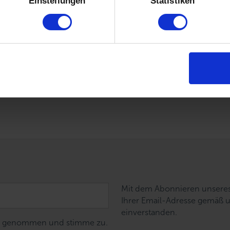
Einstellungen
Statistiken
ese Daten von uns entsprechend unserer Datenschutzerklärun
 bleiben und den Newsletter beziehen. (Keine Sorge, wir hüte
ieder ganz leicht abmelden.)
Mit dem Abonnieren unseres 
Ihrer Email-Adresse gemäß 
einverstanden.
nis genommen und stimme zu.