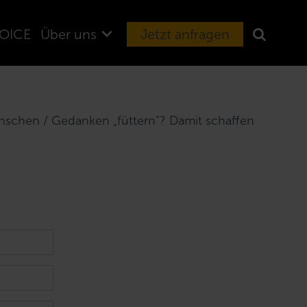
OICE
Über uns
Jetzt anfragen
ünschen / Gedanken „füttern“? Damit schaffen