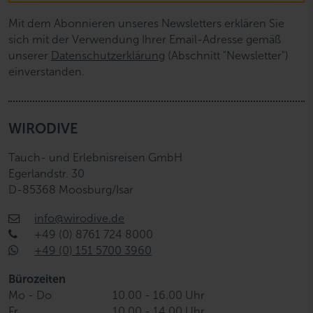
l
Mit dem Abonnieren unseres Newsletters erklären Sie
sich mit der Verwendung Ihrer Email-Adresse gemäß
unserer
Datenschutzerklärung
(Abschnitt "Newsletter")
einverstanden.
WIRODIVE
Tauch- und Erlebnisreisen GmbH
Egerlandstr. 30
D-85368 Moosburg/Isar
info@wirodive.de
+49 (0) 8761 724 8000
+49 (0) 151 5700 3960
Bürozeiten
Mo - Do
10.00 - 16.00 Uhr
Fr
10.00 - 14.00 Uhr