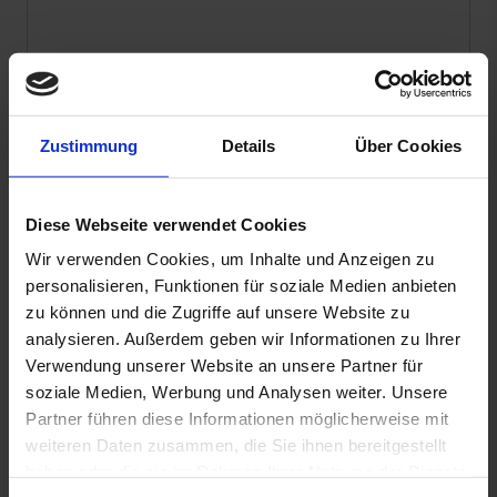
Zustimmung
Details
Über Cookies
Diese Webseite verwendet Cookies
Datenschutzhinweis
: Für die Kontaktaufnahme
Wir verwenden Cookies, um Inhalte und Anzeigen zu
und die Angebotserstellung benötigen wir Ihre
personalisieren, Funktionen für soziale Medien anbieten
Daten wie Name, Telefonnummer und E-Mail-
Adresse.
zu können und die Zugriffe auf unsere Website zu
Sie erklären sich hiermit einverstanden, dass diese
analysieren. Außerdem geben wir Informationen zu Ihrer
Daten von uns entsprechend unserer
Verwendung unserer Website an unsere Partner für
Datenschutzerklärung verwendet und gespeichert
soziale Medien, Werbung und Analysen weiter. Unsere
werden.
Partner führen diese Informationen möglicherweise mit
weiteren Daten zusammen, die Sie ihnen bereitgestellt
Ja
, ich möchte weiterhin mit Wirodive in Kontakt
haben oder die sie im Rahmen Ihrer Nutzung der Dienste
bleiben und den Newsletter beziehen. (Keine