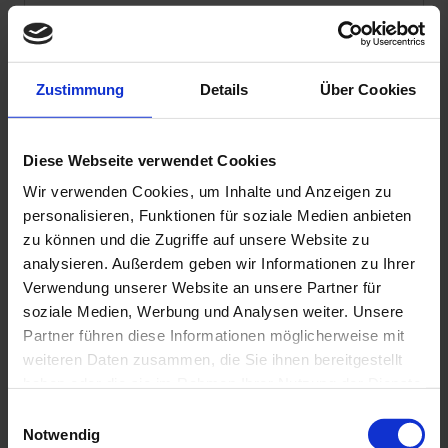
Zustimmung
Details
Über Cookies
Diese Webseite verwendet Cookies
Wir verwenden Cookies, um Inhalte und Anzeigen zu
Datenschutzhinweis
: Für die Kontaktaufnahme
personalisieren, Funktionen für soziale Medien anbieten
und die Angebotserstellung benötigen wir Ihre
zu können und die Zugriffe auf unsere Website zu
Daten wie Name, Telefonnummer und E-Mail-
analysieren. Außerdem geben wir Informationen zu Ihrer
Adresse.
Verwendung unserer Website an unsere Partner für
Sie erklären sich hiermit einverstanden, dass diese
soziale Medien, Werbung und Analysen weiter. Unsere
Daten von uns entsprechend unserer
Partner führen diese Informationen möglicherweise mit
Datenschutzerklärung verwendet und gespeichert
weiteren Daten zusammen, die Sie ihnen bereitgestellt
werden.
haben oder die sie im Rahmen Ihrer Nutzung der Dienste
gesammelt haben. Sie geben Einwilligung zu unseren
E
Ja
, ich möchte weiterhin mit Wirodive in Kontakt
Cookies, wenn Sie unsere Webseite weiterhin nutzen.
Notwendig
i
bleiben und den Newsletter beziehen. (Keine