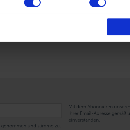
ese Daten von uns entsprechend unserer Datenschutzerklärun
 bleiben und den Newsletter beziehen. (Keine Sorge, wir hüte
ieder ganz leicht abmelden.)
Mit dem Abonnieren unseres 
Ihrer Email-Adresse gemäß 
einverstanden.
nis genommen und stimme zu.