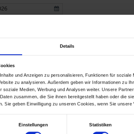
ersonen
Details
Cookies
nhalte und Anzeigen zu personalisieren, Funktionen für soziale
Website zu analysieren. Außerdem geben wir Informationen zu I
r soziale Medien, Werbung und Analysen weiter. Unsere Partner
 Daten zusammen, die Sie ihnen bereitgestellt haben oder die s
. Sie geben Einwilligung zu unseren Cookies, wenn Sie unsere 
Einstellungen
Statistiken
d die Angebotserstellung benötigen wir Ihre Daten wie Name