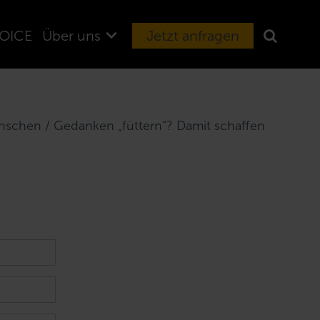
OICE
Über uns
Jetzt anfragen
ünschen / Gedanken „füttern“? Damit schaffen