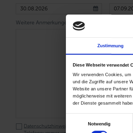
Weitere Anmerkungen, Wünsche und Anzahl P
Zustimmung
Diese Webseite verwendet 
Wir verwenden Cookies, um I
und die Zugriffe auf unsere 
Website an unsere Partner fü
möglicherweise mit weiteren
der Dienste gesammelt haben
E
Notwendig
i
Datenschutzhinweis
: Für die Kontaktaufnahme un
n
Telefonnummer und E-Mail-Adresse.