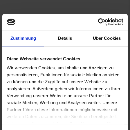
Zustimmung
Details
Über Cookies
Diese Webseite verwendet Cookies
Datenschutzhinweis
: Für die Kontaktaufnahme
Wir verwenden Cookies, um Inhalte und Anzeigen zu
und die Angebotserstellung benötigen wir Ihre
personalisieren, Funktionen für soziale Medien anbieten
Daten wie Name, Telefonnummer und E-Mail-
Adresse.
zu können und die Zugriffe auf unsere Website zu
Sie erklären sich hiermit einverstanden, dass diese
analysieren. Außerdem geben wir Informationen zu Ihrer
Daten von uns entsprechend unserer
Verwendung unserer Website an unsere Partner für
Datenschutzerklärung verwendet und gespeichert
soziale Medien, Werbung und Analysen weiter. Unsere
werden.
Partner führen diese Informationen möglicherweise mit
weiteren Daten zusammen, die Sie ihnen bereitgestellt
Ja
, ich möchte weiterhin mit Wirodive in Kontakt
haben oder die sie im Rahmen Ihrer Nutzung der Dienste
bleiben und den Newsletter beziehen. (Keine