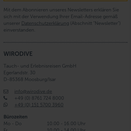
l
Mit dem Abonnieren unseres Newsletters erklären Sie
sich mit der Verwendung Ihrer Email-Adresse gemäß
unserer
Datenschutzerklärung
(Abschnitt "Newsletter")
einverstanden.
WIRODIVE
Tauch- und Erlebnisreisen GmbH
Egerlandstr. 30
D-85368 Moosburg/Isar
info@wirodive.de
+49 (0) 8761 724 8000
+49 (0) 151 5700 3960
Bürozeiten
Mo - Do
10.00 - 16.00 Uhr
Fr
10.00 - 14.00 Uhr