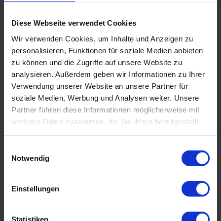
Diese Webseite verwendet Cookies
Wir verwenden Cookies, um Inhalte und Anzeigen zu
personalisieren, Funktionen für soziale Medien anbieten
zu können und die Zugriffe auf unsere Website zu
analysieren. Außerdem geben wir Informationen zu Ihrer
Verwendung unserer Website an unsere Partner für
soziale Medien, Werbung und Analysen weiter. Unsere
Datenschutzhinweis
: Für die Kontaktaufnahme
Partner führen diese Informationen möglicherweise mit
und die Angebotserstellung benötigen wir Ihre
weiteren Daten zusammen, die Sie ihnen bereitgestellt
Daten wie Name, Telefonnummer und E-Mail-
haben oder die sie im Rahmen Ihrer Nutzung der Dienste
Adresse.
gesammelt haben. Sie geben Einwilligung zu unseren
E
Sie erklären sich hiermit einverstanden, dass diese
Cookies, wenn Sie unsere Webseite weiterhin nutzen.
Notwendig
i
Daten von uns entsprechend unserer
n
Datenschutzerklärung verwendet und gespeichert
w
werden.
Einstellungen
i
l
Ja
, ich möchte weiterhin mit Wirodive in Kontakt
bleiben und den Newsletter beziehen. (Keine
l
Statistiken